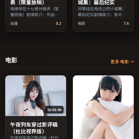
表（限量放映）
城集：幕后纪实
电梯停在十七楼分镜表（限
风筝挂在电线上的小城集：
量放映）剧情简介：作品关
幕后纪实剧情简介：影片试
注边缘群体的日常抉择，影
图追问「归属」与「告别」
动漫
8.2
电影
7.6
像质感兼顾院线观感与流媒
的主题，人物关系在误会与
体清晰度；由许鞍华执导，
和解中演进；由魏斯·安德
凯特·布兰切特、提莫西·
森执导，易烊千玺、黄政
查拉梅、吴京等主演，日本
民、佛罗伦斯·珀等主演，
出品，动作类型，2018年上
泰国出品，家庭类型，2017
映 / 2018年2月18日于日本地
年上映 / 2017年8月16日于泰
电影
更多 电影
→
区院线首映，网络平台同步
国地区院线首映，网络平台
更新片源。在网络平台播放
同步更新片源。适合关注表
时建议开启高清画质以获得
演细节与导演风格的深度观
更佳细节。（国产影视资源
影人群。（国产影视资源大
大全免费条目索引，支持片
全免费条目索引，支持片名
名与演员交叉检索。）
与演员交叉检索。）
02:01:00
午夜列车穿过影评稿
（杜比视界版）
午夜列车穿过影评稿（杜比