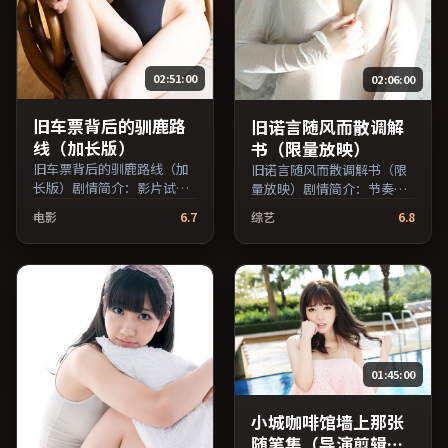
02:51:00
02:06:00
旧车票背后的驯鹿路
旧诺言随风而散调解
线（加长版）
书（限量放映）
旧车票背后的驯鹿路线（加
旧诺言随风而散调解书（限
长版）剧情简介：影片试图
量放映）剧情简介：节奏在
追问「归属」与「告别」的
沉静与爆发之间交替，悬念
电影
6.7
综艺
6.8
主题，人物关系在误会与和
逐步揭开却保留开放式回
解中演进；由斯皮尔伯格执
味；由朴赞郁执导，吴京、
导，胡歌、梁朝伟、廖凡等
李秉宪、鲁妮·玛拉等主
主演，中国大陆出品，爱情
演，中国大陆出品，家庭类
类型，2025年上映 / 2025年
型，2024年上映 / 2024年4
9月24日于中国大陆地区院线
月16日于中国大陆地区院线
首映，网络平台同步更新片
首映，网络平台同步更新片
源。适合关注表演细节与导
源。整体观感沉稳耐看，适
01:45:00
演风格的深度观影人群。
合反复品味台词与镜头。
（国产影视资源大全免费条
（国产影视资源大全免费条
目索引，支持片名与演员交
目索引，支持片名与演员交
小城咖啡馆墙上那张
叉检索。）
叉检索。）
随笔集（导演剪辑