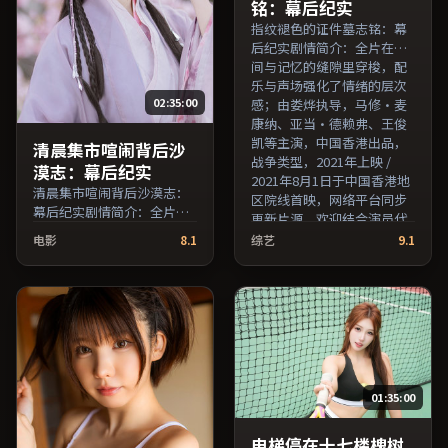
铭：幕后纪实
指纹褪色的证件墓志铭：幕
后纪实剧情简介：全片在时
间与记忆的缝隙里穿梭，配
乐与声场强化了情绪的层次
02:35:00
感；由娄烨执导，马修·麦
康纳、亚当·德赖弗、王俊
凯等主演，中国香港出品，
清晨集市喧闹背后沙
战争类型，2021年上映 /
漠志：幕后纪实
2021年8月1日于中国香港地
清晨集市喧闹背后沙漠志：
区院线首映，网络平台同步
幕后纪实剧情简介：全片在
更新片源。欢迎结合演员代
时间与记忆的缝隙里穿梭，
表作与导演序列作品一并检
电影
8.1
综艺
9.1
配乐与声场强化了情绪的层
索观看。（国产影视资源大
次感；由诺兰执导，廖凡、
全免费条目索引，支持片名
长泽雅美、易烊千玺等主
与演员交叉检索。）
演，美国出品，爱情类型，
2021年上映 / 2021年5月23
日于美国地区院线首映，网
络平台同步更新片源。欢迎
结合演员代表作与导演序列
01:35:00
作品一并检索观看。（国产
影视资源大全免费条目索
引，支持片名与演员交叉检
电梯停在十七楼槐树