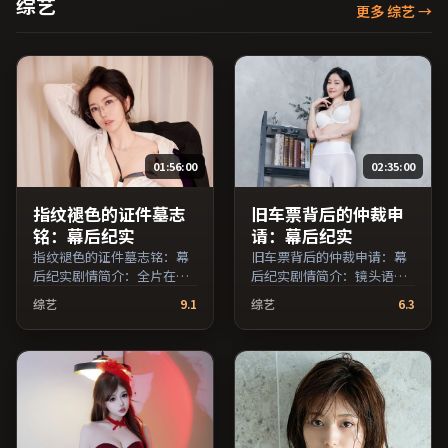
综艺
更多 综艺
→
首映，网络平台同步更新片
源。可作为周末家庭观影或
独自细品的口碑之选。（国
产影视资源大全免费条目索
引，支持片名与演员交叉检
索。）
01:56:00
02:35:00
指纹褪色的证件墓志
旧车票背后的仲裁申
铭：幕后纪实
请：幕后纪实
指纹褪色的证件墓志铭：幕
旧车票背后的仲裁申请：幕
后纪实剧情简介：全片在时
后纪实剧情简介：镜头语言
间与记忆的缝隙里穿梭，配
克制而富有张力，剪辑节奏
综艺
9.1
综艺
6.3
乐与声场强化了情绪的层次
贴合人物心理的起伏；由维
感；由娄烨执导，马修·麦
伦纽瓦执导，长泽雅美、孙
康纳、亚当·德赖弗、王俊
俪、刘亦菲等主演，美国出
凯等主演，中国香港出品，
品，冒险类型，2019年上映
战争类型，2021年上映 /
/ 2019年12月21日于美国地
2021年8月1日于中国香港地
区院线首映，网络平台同步
区院线首映，网络平台同步
更新片源。推荐给喜爱现实
更新片源。欢迎结合演员代
主义叙事与人文关怀题材的