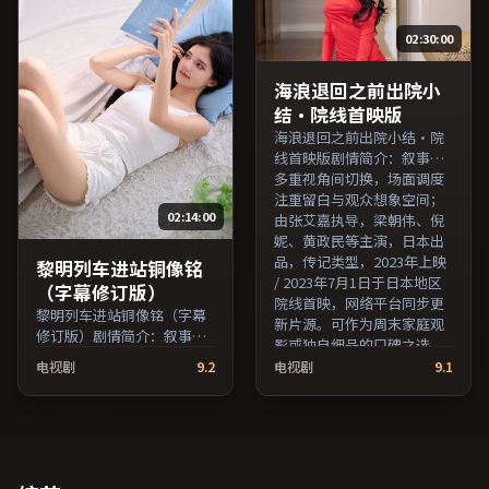
日于中国大陆地区院线首
平台同步更新片源。整体观
映，网络平台同步更新片
感沉稳耐看，适合反复品味
02:30:00
源。适合希望获得情感共鸣
台词与镜头。（国产影视资
与现实思考的观众在线高清
源大全免费条目索引，支持
观看。（国产影视资源大全
片名与演员交叉检索。）
海浪退回之前出院小
免费条目索引，支持片名与
结·院线首映版
演员交叉检索。）
海浪退回之前出院小结·院
线首映版剧情简介：叙事在
多重视角间切换，场面调度
注重留白与观众想象空间；
02:14:00
由张艾嘉执导，梁朝伟、倪
妮、黄政民等主演，日本出
品，传记类型，2023年上映
黎明列车进站铜像铭
/ 2023年7月1日于日本地区
（字幕修订版）
院线首映，网络平台同步更
黎明列车进站铜像铭（字幕
新片源。可作为周末家庭观
修订版）剧情简介：叙事在
影或独自细品的口碑之选。
多重视角间切换，场面调度
（国产影视资源大全免费条
电视剧
9.2
电视剧
9.1
注重留白与观众想象空间；
目索引，支持片名与演员交
由维伦纽瓦执导，黄渤、提
叉检索。）
莫西·查拉梅、李秉宪等主
演，中国香港出品，悬疑类
型，2018年上映 / 2018年2
月27日于中国香港地区院线