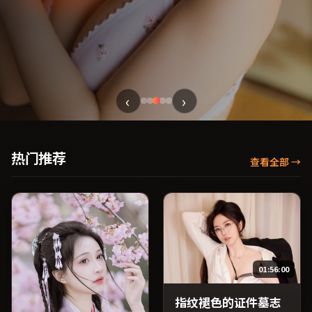
‹
›
热门推荐
查看全部
→
01:56:00
指纹褪色的证件墓志