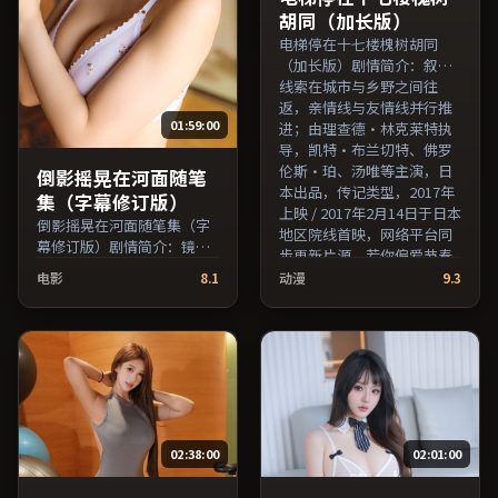
索。）
胡同（加长版）
电梯停在十七楼槐树胡同
（加长版）剧情简介：叙事
线索在城市与乡野之间往
返，亲情线与友情线并行推
01:59:00
进；由理查德·林克莱特执
导，凯特·布兰切特、佛罗
伦斯·珀、汤唯等主演，日
倒影摇晃在河面随笔
本出品，传记类型，2017年
集（字幕修订版）
上映 / 2017年2月14日于日本
倒影摇晃在河面随笔集（字
地区院线首映，网络平台同
幕修订版）剧情简介：镜头
步更新片源。若你偏爱节奏
语言克制而富有张力，剪辑
不急躁、人物立体的作品，
电影
8.1
动漫
9.3
节奏贴合人物心理的起伏；
值得一看。（国产影视资源
由王小帅执导，马修·麦康
大全免费条目索引，支持片
纳、易烊千玺、梁朝伟等主
名与演员交叉检索。）
演，法国出品，传记类型，
2019年上映 / 2019年2月17
日于法国地区院线首映，网
络平台同步更新片源。推荐
给喜爱现实主义叙事与人文
02:38:00
02:01:00
关怀题材的影迷。（国产影
视资源大全免费条目索引，