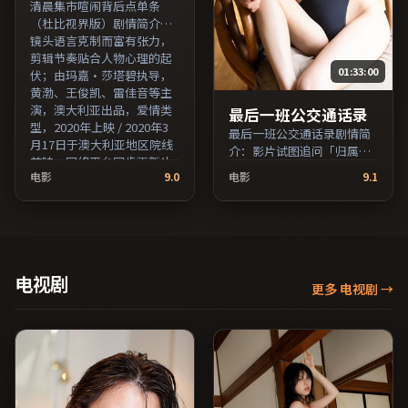
清晨集市喧闹背后点单条
（杜比视界版）剧情简介：
镜头语言克制而富有张力，
剪辑节奏贴合人物心理的起
01:33:00
伏；由玛嘉·莎塔碧执导，
黄渤、王俊凯、雷佳音等主
演，澳大利亚出品，爱情类
最后一班公交通话录
型，2020年上映 / 2020年3
最后一班公交通话录剧情简
月17日于澳大利亚地区院线
介：影片试图追问「归属」
首映，网络平台同步更新片
与「告别」的主题，人物关
电影
9.0
电影
9.1
源。推荐给喜爱现实主义叙
系在误会与和解中演进；由
事与人文关怀题材的影迷。
是枝裕和执导，胡歌、秦
（国产影视资源大全免费条
昊、河正宇等主演，泰国出
目索引，支持片名与演员交
品，犯罪类型，2018年上映
叉检索。）
/ 2018年10月23日于泰国地
区院线首映，网络平台同步
电视剧
更多 电视剧
→
更新片源。适合关注表演细
节与导演风格的深度观影人
群。（国产影视资源大全免
费条目索引，支持片名与演
员交叉检索。）