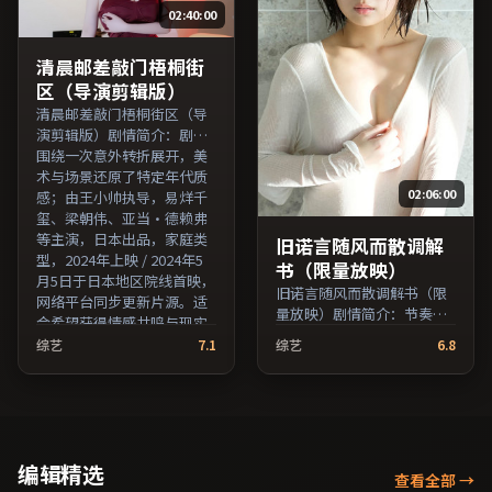
02:40:00
表作与导演序列作品一并检
影迷。（国产影视资源大全
索观看。（国产影视资源大
免费条目索引，支持片名与
全免费条目索引，支持片名
演员交叉检索。）
清晨邮差敲门梧桐街
与演员交叉检索。）
区（导演剪辑版）
清晨邮差敲门梧桐街区（导
演剪辑版）剧情简介：剧情
围绕一次意外转折展开，美
术与场景还原了特定年代质
02:06:00
感；由王小帅执导，易烊千
玺、梁朝伟、亚当·德赖弗
等主演，日本出品，家庭类
旧诺言随风而散调解
型，2024年上映 / 2024年5
书（限量放映）
月5日于日本地区院线首映，
旧诺言随风而散调解书（限
网络平台同步更新片源。适
量放映）剧情简介：节奏在
合希望获得情感共鸣与现实
沉静与爆发之间交替，悬念
思考的观众在线高清观看。
综艺
7.1
综艺
6.8
逐步揭开却保留开放式回
（国产影视资源大全免费条
味；由朴赞郁执导，吴京、
目索引，支持片名与演员交
李秉宪、鲁妮·玛拉等主
叉检索。）
演，中国大陆出品，家庭类
型，2024年上映 / 2024年4
月16日于中国大陆地区院线
编辑精选
查看全部
→
首映，网络平台同步更新片