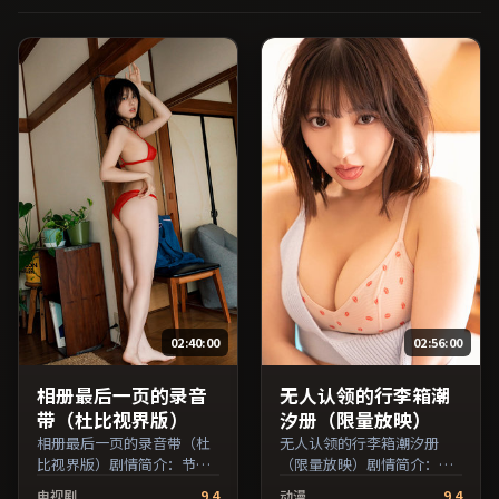
源。整体观感沉稳耐看，适
合反复品味台词与镜头。
（国产影视资源大全免费条
目索引，支持片名与演员交
叉检索。）
02:40:00
02:56:00
相册最后一页的录音
无人认领的行李箱潮
带（杜比视界版）
汐册（限量放映）
相册最后一页的录音带（杜
无人认领的行李箱潮汐册
比视界版）剧情简介：节奏
（限量放映）剧情简介：节
在沉静与爆发之间交替，悬
奏在沉静与爆发之间交替，
电视剧
9.4
动漫
9.4