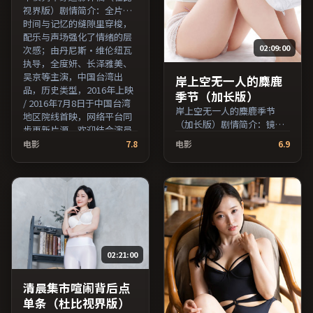
视界版）剧情简介：全片在
时间与记忆的缝隙里穿梭，
配乐与声场强化了情绪的层
02:09:00
次感；由丹尼斯·维伦纽瓦
执导，全度妍、长泽雅美、
吴京等主演，中国台湾出
岸上空无一人的麋鹿
品，历史类型，2016年上映
季节（加长版）
/ 2016年7月8日于中国台湾
岸上空无一人的麋鹿季节
地区院线首映，网络平台同
（加长版）剧情简介：镜头
步更新片源。欢迎结合演员
语言克制而富有张力，剪辑
代表作与导演序列作品一并
电影
7.8
电影
6.9
节奏贴合人物心理的起伏；
检索观看。（国产影视资源
由徐克执导，马修·麦康
大全免费条目索引，支持片
纳、梁朝伟、沈腾等主演，
名与演员交叉检索。）
中国大陆出品，家庭类型，
2024年上映 / 2024年12月26
日于中国大陆地区院线首
映，网络平台同步更新片
源。推荐给喜爱现实主义叙
02:21:00
事与人文关怀题材的影迷。
（国产影视资源大全免费条
目索引，支持片名与演员交
清晨集市喧闹背后点
叉检索。）
单条（杜比视界版）