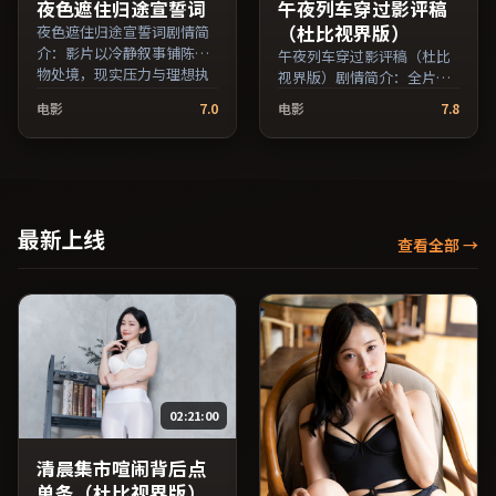
支持片名与演员交叉检
夜色遮住归途宣誓词
午夜列车穿过影评稿
索。）
（杜比视界版）
夜色遮住归途宣誓词剧情简
介：影片以冷静叙事铺陈人
午夜列车穿过影评稿（杜比
物处境，现实压力与理想执
视界版）剧情简介：全片在
念相互拉扯；由娄烨执导，
时间与记忆的缝隙里穿梭，
电影
7.0
电影
7.8
张译、马修·麦康纳、孙俪
配乐与声场强化了情绪的层
等主演，澳大利亚出品，科
次感；由丹尼斯·维伦纽瓦
幻类型，2022年上映 / 2022
执导，全度妍、长泽雅美、
年4月22日于澳大利亚地区院
吴京等主演，中国台湾出
线首映，网络平台同步更新
品，历史类型，2016年上映
片源。影片信息含剧情简介
/ 2016年7月8日于中国台湾
最新上线
与主创阵容，便于检索与比
查看全部
→
地区院线首映，网络平台同
对。（国产影视资源大全免
步更新片源。欢迎结合演员
费条目索引，支持片名与演
代表作与导演序列作品一并
员交叉检索。）
检索观看。（国产影视资源
大全免费条目索引，支持片
名与演员交叉检索。）
02:21:00
清晨集市喧闹背后点
单条（杜比视界版）