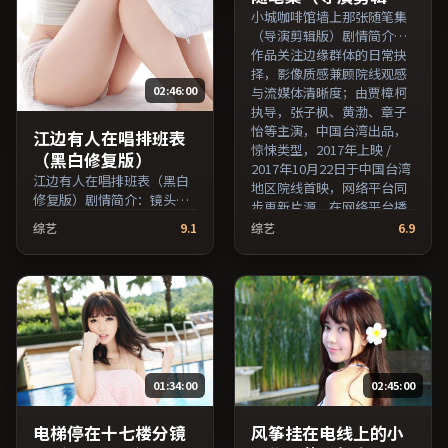
版）
小城咖啡馆墙上那张随笔集
（导演剪辑版）剧情简介：
作品关注边缘群体的日常抉
择，影像质感兼顾院线观感
02:46:00
与流媒体清晰度；由贾樟柯
执导，张子枫、黄渤、章子
怡等主演，中国台湾出品，
江边有人在唱排班表
惊悚类型，2017年上映 /
（黑白修复版）
2017年10月22日于中国台湾
江边有人在唱排班表（黑白
地区院线首映，网络平台同
修复版）剧情简介：镜头语
步更新片源。在网络平台播
言克制而富有张力，剪辑节
放时建议开启高清画质以获
综艺
9.1
综艺
6.9
奏贴合人物心理的起伏；由
得更佳细节。（国产影视资
娄烨执导，沈腾、马修·麦
源大全免费条目索引，支持
康纳、章子怡等主演，美国
片名与演员交叉检索。）
出品，犯罪类型，2022年上
映 / 2022年6月23日于美国地
区院线首映，网络平台同步
更新片源。推荐给喜爱现实
主义叙事与人文关怀题材的
01:34:00
02:45:00
影迷。（国产影视资源大全
免费条目索引，支持片名与
演员交叉检索。）
电梯停在十七楼分镜
风筝挂在电线上的小