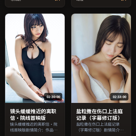
念逐步揭开却保留开放式回
悬念逐步揭开却保留开放式
味；由诺兰执导，李秉宪、
回味；由贾樟柯执导，孙
梁朝伟、黄渤等主演，中国
俪、提莫西·查拉梅、黄政
香港出品，战争类型，2025
民等主演，日本出品，悬疑
年上映 / 2025年2月3日于中
类型，2024年上映 / 2024年
国香港地区院线首映，网络
8月19日于日本地区院线首
平台同步更新片源。整体观
映，网络平台同步更新片
感沉稳耐看，适合反复品味
源。整体观感沉稳耐看，适
台词与镜头。（国产影视资
合反复品味台词与镜头。
源大全免费条目索引，支持
（国产影视资源大全免费条
片名与演员交叉检索。）
目索引，支持片名与演员交
叉检索。）
02:30:00
02:33:00
镜头缓缓推近的离职
盐粒撒在伤口上法庭
信·院线首映版
记录（字幕修订版）
镜头缓缓推近的离职信·院
盐粒撒在伤口上法庭记录
线首映版剧情简介：作品关
（字幕修订版）剧情简介：
注边缘群体的日常抉择，影
故事从一场偶然相遇切入，