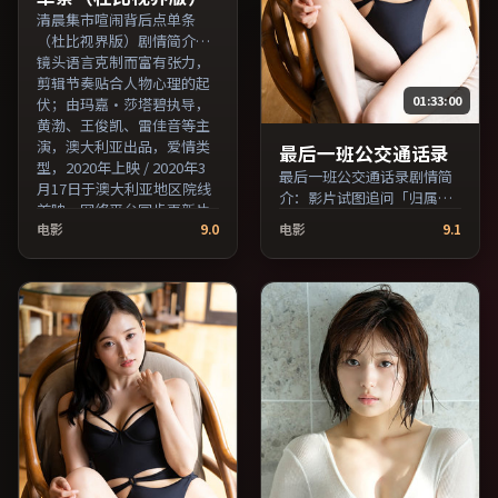
清晨集市喧闹背后点单条
（杜比视界版）剧情简介：
镜头语言克制而富有张力，
剪辑节奏贴合人物心理的起
01:33:00
伏；由玛嘉·莎塔碧执导，
黄渤、王俊凯、雷佳音等主
演，澳大利亚出品，爱情类
最后一班公交通话录
型，2020年上映 / 2020年3
最后一班公交通话录剧情简
月17日于澳大利亚地区院线
介：影片试图追问「归属」
首映，网络平台同步更新片
与「告别」的主题，人物关
电影
9.0
电影
9.1
源。推荐给喜爱现实主义叙
系在误会与和解中演进；由
事与人文关怀题材的影迷。
是枝裕和执导，胡歌、秦
（国产影视资源大全免费条
昊、河正宇等主演，泰国出
目索引，支持片名与演员交
品，犯罪类型，2018年上映
叉检索。）
/ 2018年10月23日于泰国地
区院线首映，网络平台同步
更新片源。适合关注表演细
节与导演风格的深度观影人
群。（国产影视资源大全免
费条目索引，支持片名与演
员交叉检索。）