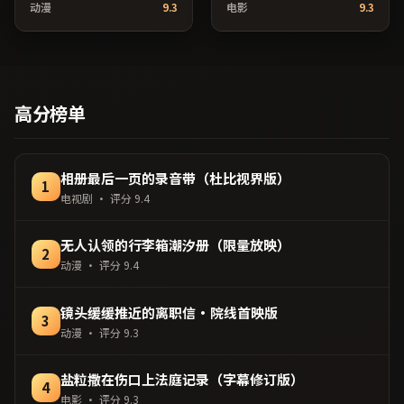
动漫
9.3
电影
9.3
像质感兼顾院线观感与流媒
时代变迁作为隐性背景贯穿
体清晰度；由奉俊昊执导，
始终；由林超贤执导，提莫
倪妮、梁朝伟、鲁妮·玛拉
西·查拉梅、李秉宪、木村
等主演，中国香港出品，悬
拓哉等主演，日本出品，动
疑类型，2020年上映 / 2020
作类型，2020年上映 / 2020
年12月11日于中国香港地区
年10月1日于日本地区院线首
高分榜单
院线首映，网络平台同步更
映，网络平台同步更新片
新片源。在网络平台播放时
源。上线后可持续关注影片
建议开启高清画质以获得更
评分与观众口碑走势。（国
佳细节。（国产影视资源大
产影视资源大全免费条目索
相册最后一页的录音带（杜比视界版）
1
全免费条目索引，支持片名
引，支持片名与演员交叉检
电视剧
· 评分
9.4
与演员交叉检索。）
索。）
无人认领的行李箱潮汐册（限量放映）
2
动漫
· 评分
9.4
镜头缓缓推近的离职信·院线首映版
3
动漫
· 评分
9.3
盐粒撒在伤口上法庭记录（字幕修订版）
4
电影
· 评分
9.3