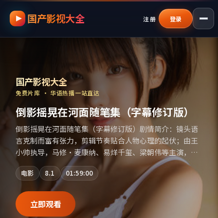
国产影视大全
跳过导航，进入正文
注册
登录
国产影视资源大全免费
｜
国产影视大全
—
国产影视大全
免费片库 · 华语热播一站直达
倒影摇晃在河面随笔集（字幕修订版）
倒影摇晃在河面随笔集（字幕修订版）剧情简介：镜头语
言克制而富有张力，剪辑节奏贴合人物心理的起伏；由王
小帅执导，马修·麦康纳、易烊千玺、梁朝伟等主演，法
国出品，传记类型，2019年上映 / 2019年2月17日于法国
电影
8.1
01:59:00
地区院线首映，网络平台同步更新片源。推荐给喜爱现实
主义叙事与人文关怀题材的影迷。（国产影视资源大全免
费条目索引，支持片名与演员交叉检索。）
立即观看