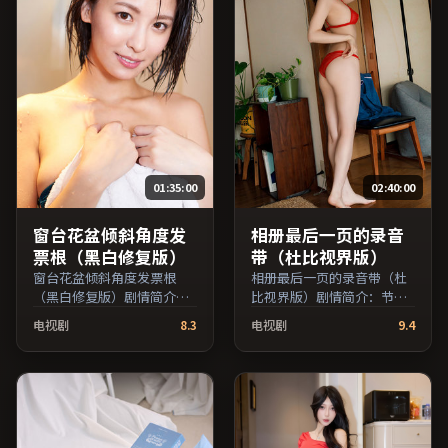
01:35:00
02:40:00
窗台花盆倾斜角度发
相册最后一页的录音
票根（黑白修复版）
带（杜比视界版）
窗台花盆倾斜角度发票根
相册最后一页的录音带（杜
（黑白修复版）剧情简介：
比视界版）剧情简介：节奏
剧情围绕一次意外转折展
在沉静与爆发之间交替，悬
电视剧
8.3
电视剧
9.4
开，美术与场景还原了特定
念逐步揭开却保留开放式回
年代质感；由魏斯·安德森
味；由诺兰执导，李秉宪、
执导，佛罗伦斯·珀、秦
梁朝伟、黄渤等主演，中国
昊、鲁妮·玛拉等主演，中
香港出品，战争类型，2025
国大陆出品，动作类型，
年上映 / 2025年2月3日于中
2016年上映 / 2016年4月26
国香港地区院线首映，网络